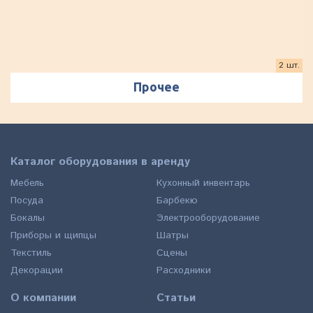
2 шт.
Прочее
Каталог оборудования в аренду
Мебель
Кухонный инвентарь
Посуда
Барбекю
Бокалы
Электрооборудование
Приборы и щипцы
Шатры
Текстиль
Сцены
Декорации
Расходники
О компании
Статьи