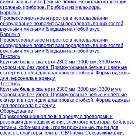
вилки, чайные и кофейные ложки. Несколько коллекций
столовых приборов. Приборы из мельхиора.
Барбекю
Профессиональное и простое в использовании
оборудование позволит вам порадовать ваших гостей
вкусными мясными блюдами на любой вкус.
Барбекю
Профессиональное и простое в использовании
оборудование позволит вам порадовать ваших гостей
вкусными мясными блюдами на любой вкус.
Текстиль
Круглые белые скатерти 2300 мм, 3000 мм, 3300 мм с
узором или без узора. Прямоугольные белые и цветные
скатерти в пол и для драпировки с юбкой. Форма одежды
для персонала в аренду.
Текстиль
Круглые белые скатерти 2300 мм, 3000 мм, 3300 мм с
узором или без узора. Прямоугольные белые и цветные
скатерти в пол и для драпировки с юбкой. Форма одежды
для персонала в аренду.
Оборудование
Пароконвекционная печь в аренду с проводами и
розетками для подключения, электрогенераторы, бойлеры,
титаны, кофе-машины, грили прижимные, грили для
сосисок, слайсеры, плиты, СВЧ-печи. Соковыжималки,