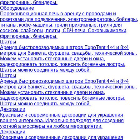
фритюрницы, блендеры.
Оборудование
Пароконвекционная печь в аренду с проводами и
розетками для подключения, электрогенераторы, бойлеры,
титаны, кофе-машины, грили прижимные, грили для
сосисок, слайсеры, плиты, СВЧ-печи. Соковыжималки,
фритюрницы, блендеры.
Шатры
Аренда быстровозводимых шатров ExpoTent 4×4 и 8×4
метров для банкета, фуршета, свадьбы, технической зоны.
Можем установить стеклянные двери и окна,
задекорировать потолок, повесить богемные люстры.
Шатры можно соединять между собой.
Шатры
Аренда быстровозводимых шатров ExpoTent 4×4 и 8×4
метров для банкета, фуршета, свадьбы, технической зоны.
Можем установить стеклянные двери и окна,
задекорировать потолок, повесить богемные люстры.
Шатры можно соединять между собой.
Декорации
Красивые и современные декорации для украшения
вашего интерьера. Идеально подходят для создания
уютной атмосферы на любом мероприятии.
Декорации
Красивые и современные декорации для украшения