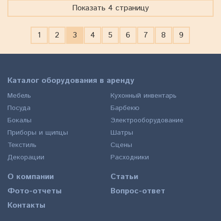
Показать 4 страницу
1
2
3
4
5
6
7
8
9
Каталог оборудования в аренду
Мебель
Кухонный инвентарь
Посуда
Барбекю
Бокалы
Электрооборудование
Приборы и щипцы
Шатры
Текстиль
Сцены
Декорации
Расходники
О компании
Статьи
Фото-отчеты
Вопрос-ответ
Контакты