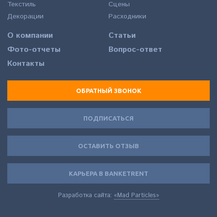
Текстиль
Сцены
Декорации
Расходники
О компании
Статьи
Фото-отчеты
Вопрос-ответ
Контакты
ОБРАТНЫЙ ЗВОНОК
ПОДПИСАТЬСЯ
ОСТАВИТЬ ОТЗЫВ
КАРЬЕРА В BANKETRENT
Разработка сайта:
«Mad Particles»