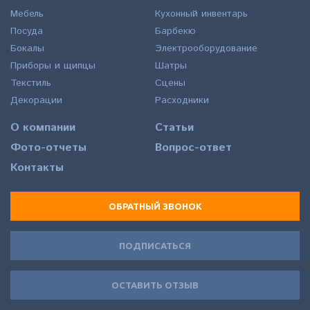
Мебель
Кухонный инвентарь
Посуда
Барбекю
Бокалы
Электрооборудование
Приборы и щипцы
Шатры
Текстиль
Сцены
Декорации
Расходники
О компании
Статьи
Фото-отчеты
Вопрос-ответ
Контакты
ОБРАТНЫЙ ЗВОНОК
ПОДПИСАТЬСЯ
ОСТАВИТЬ ОТЗЫВ